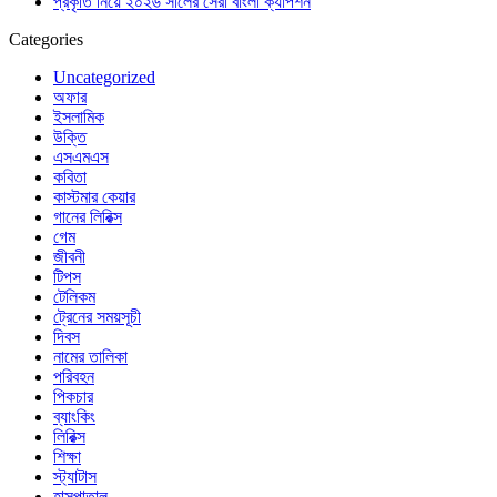
প্রকৃতি নিয়ে ২০২৬ সালের সেরা বাংলা ক্যাপশন
Categories
Uncategorized
অফার
ইসলামিক
উক্তি
এসএমএস
কবিতা
কাস্টমার কেয়ার
গানের লিরিক্স
গেম
জীবনী
টিপস
টেলিকম
ট্রেনের সময়সূচী
দিবস
নামের তালিকা
পরিবহন
পিকচার
ব্যাংকিং
লিরিক্স
শিক্ষা
স্ট্যাটাস
হাসপাতাল