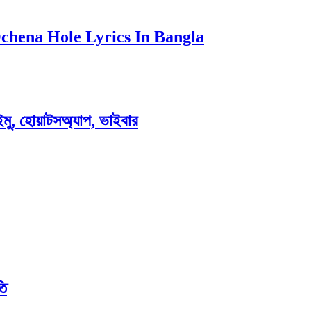
o Ochena Hole Lyrics In Bangla
ইমু, হোয়াটসঅ্যাপ, ভাইবার
তি