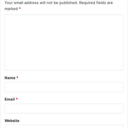
Your email address will not be published.
Required fields are
marked
*
C
o
m
m
e
n
t
Name
*
*
Email
*
Website