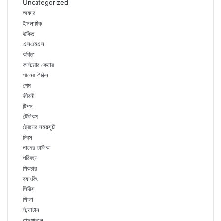
Uncategorized
অফার
ইসলামিক
উক্তি
এসএমএস
কবিতা
কাস্টমার কেয়ার
গানের লিরিক্স
গেম
জীবনী
টিপস
টেলিকম
ট্রেনের সময়সূচী
দিবস
নামের তালিকা
পরিবহন
পিকচার
ব্যাংকিং
লিরিক্স
শিক্ষা
স্ট্যাটাস
হাসপাতাল