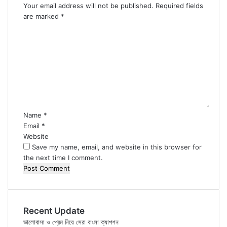
Your email address will not be published.
Required fields
are marked
*
C
o
m
m
e
n
t
*
Name
*
Email
*
Website
Save my name, email, and website in this browser for
the next time I comment.
Recent Update
ভালোবাসা ও প্রেম নিয়ে সেরা বাংলা ক্যাপশন