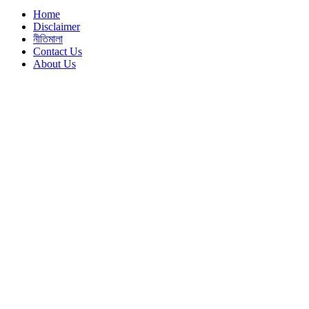
Home
Disclaimer
নীতিমালা
Contact Us
About Us
Back
to
top
button