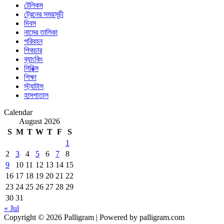
টেলিকম
ট্রেনের সময়সূচী
দিবস
নামের তালিকা
পরিবহন
পিকচার
ব্যাংকিং
লিরিক্স
শিক্ষা
স্ট্যাটাস
হাসপাতাল
Calendar
August 2026
S
M
T
W
T
F
S
1
2
3
4
5
6
7
8
9
10
11
12
13
14
15
16
17
18
19
20
21
22
23
24
25
26
27
28
29
30
31
« Jul
Copyright © 2026 Palligram | Powered by palligram.com