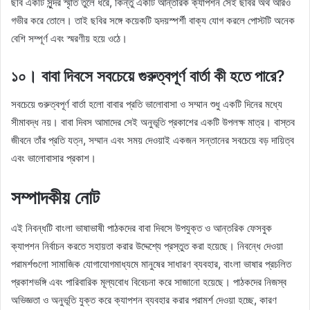
ছবি একটি সুন্দর স্মৃতি তুলে ধরে, কিন্তু একটি আন্তরিক ক্যাপশন সেই ছবির অর্থ আরও
গভীর করে তোলে। তাই ছবির সঙ্গে কয়েকটি হৃদয়স্পর্শী বাক্য যোগ করলে পোস্টটি অনেক
বেশি সম্পূর্ণ এবং স্মরণীয় হয়ে ওঠে।
১০। বাবা দিবসে সবচেয়ে গুরুত্বপূর্ণ বার্তা কী হতে পারে?
সবচেয়ে গুরুত্বপূর্ণ বার্তা হলো বাবার প্রতি ভালোবাসা ও সম্মান শুধু একটি দিনের মধ্যে
সীমাবদ্ধ নয়। বাবা দিবস আমাদের সেই অনুভূতি প্রকাশের একটি উপলক্ষ মাত্র। বাস্তব
জীবনে তাঁর প্রতি যত্ন, সম্মান এবং সময় দেওয়াই একজন সন্তানের সবচেয়ে বড় দায়িত্ব
এবং ভালোবাসার প্রকাশ।
সম্পাদকীয় নোট
এই নিবন্ধটি বাংলা ভাষাভাষী পাঠকদের বাবা দিবসে উপযুক্ত ও আন্তরিক ফেসবুক
ক্যাপশন নির্বাচন করতে সহায়তা করার উদ্দেশ্যে প্রস্তুত করা হয়েছে। নিবন্ধে দেওয়া
পরামর্শগুলো সামাজিক যোগাযোগমাধ্যমে মানুষের সাধারণ ব্যবহার, বাংলা ভাষার প্রচলিত
প্রকাশভঙ্গি এবং পারিবারিক মূল্যবোধ বিবেচনা করে সাজানো হয়েছে। পাঠকদের নিজস্ব
অভিজ্ঞতা ও অনুভূতি যুক্ত করে ক্যাপশন ব্যবহার করার পরামর্শ দেওয়া হচ্ছে, কারণ