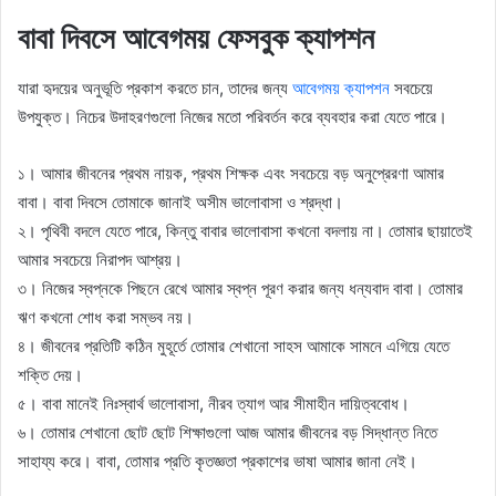
বাবা দিবসে আবেগময় ফেসবুক ক্যাপশন
যারা হৃদয়ের অনুভূতি প্রকাশ করতে চান, তাদের জন্য
আবেগময় ক্যাপশন
সবচেয়ে
উপযুক্ত। নিচের উদাহরণগুলো নিজের মতো পরিবর্তন করে ব্যবহার করা যেতে পারে।
১। আমার জীবনের প্রথম নায়ক, প্রথম শিক্ষক এবং সবচেয়ে বড় অনুপ্রেরণা আমার
বাবা। বাবা দিবসে তোমাকে জানাই অসীম ভালোবাসা ও শ্রদ্ধা।
২। পৃথিবী বদলে যেতে পারে, কিন্তু বাবার ভালোবাসা কখনো বদলায় না। তোমার ছায়াতেই
আমার সবচেয়ে নিরাপদ আশ্রয়।
৩। নিজের স্বপ্নকে পিছনে রেখে আমার স্বপ্ন পূরণ করার জন্য ধন্যবাদ বাবা। তোমার
ঋণ কখনো শোধ করা সম্ভব নয়।
৪। জীবনের প্রতিটি কঠিন মুহূর্তে তোমার শেখানো সাহস আমাকে সামনে এগিয়ে যেতে
শক্তি দেয়।
৫। বাবা মানেই নিঃস্বার্থ ভালোবাসা, নীরব ত্যাগ আর সীমাহীন দায়িত্ববোধ।
৬। তোমার শেখানো ছোট ছোট শিক্ষাগুলো আজ আমার জীবনের বড় সিদ্ধান্ত নিতে
সাহায্য করে। বাবা, তোমার প্রতি কৃতজ্ঞতা প্রকাশের ভাষা আমার জানা নেই।