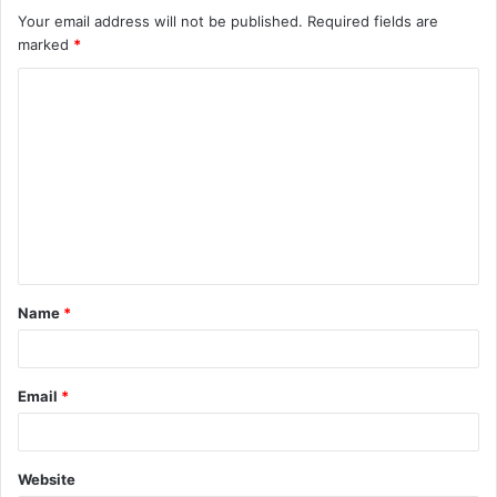
Your email address will not be published.
Required fields are
marked
*
C
o
m
m
e
n
t
Name
*
*
Email
*
Website