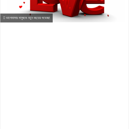
ভালোবাসার মানুষকে নতুন বছরের শুভেচ্ছা