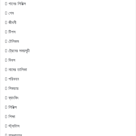
গানের লিরিক্স
গেম
জীবনী
টিপস
টেলিকম
ট্রেনের সময়সূচী
দিবস
নামের তালিকা
পরিবহন
পিকচার
ব্যাংকিং
লিরিক্স
শিক্ষা
স্ট্যাটাস
হাসপাতাল