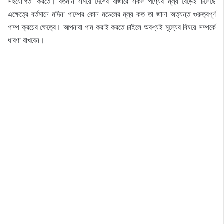
সহযোগিতা করতে। বর্তমান সময়ে দেশের বাজারে সকল পণ্যের মূল্য বেড়েই চলেছে
এক্ষেত্রে বর্তমানে মদিনা পাম্পের কোন মডেলের মূল্য কত তা জানা অত্যন্ত গুরুত্বপূর্ণ
পাম্প ক্রয়ের ক্ষেত্রে। আপনারা পাম করাই করতে চাইলে অবশ্যই মূল্যের বিষয়ে সম্পর্কে
ধারণা রাখবেন।