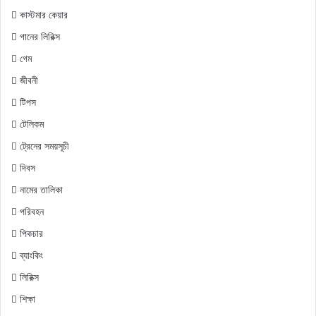
কাস্টমার কেয়ার
গানের লিরিক্স
গেম
জীবনী
টিপস
টেলিকম
ট্রেনের সময়সূচী
দিবস
নামের তালিকা
পরিবহন
পিকচার
ব্যাংকিং
লিরিক্স
শিক্ষা