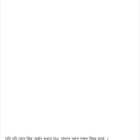
তুমি যদি কোন কিছু অর্জন করতে চাও, তাহলে আগে লক্ষ্য স্থির করো ।