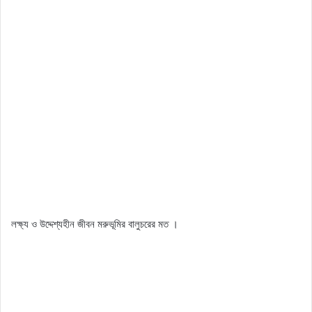
লক্ষ্য ও উদ্দেশ্যহীন জীবন মরুভূমির বালুচরের মত ।