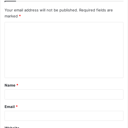
Your email address will not be published.
Required fields are
marked
*
C
o
m
m
e
n
t
Name
*
*
Email
*
Website