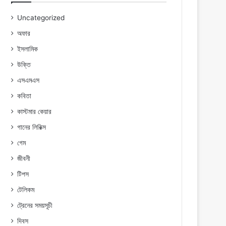
Uncategorized
অফার
ইসলামিক
উক্তি
এসএমএস
কবিতা
কাস্টমার কেয়ার
গানের লিরিক্স
গেম
জীবনী
টিপস
টেলিকম
ট্রেনের সময়সূচী
দিবস