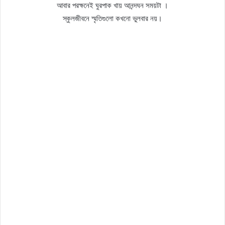
আবার পরক্ষনেই ঘুরপাক খায় আনন্দঘন সময়টা ।
স্কুলজীবনে স্মৃতিগুলো কখনো ভুলবার নয়।