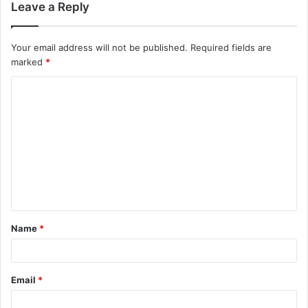
Leave a Reply
Your email address will not be published.
Required fields are
marked
*
C
o
m
m
e
n
t
Name
*
*
Email
*