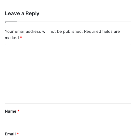
Leave a Reply
Your email address will not be published.
Required fields are
marked
*
C
o
m
m
e
n
t
Name
*
*
Email
*