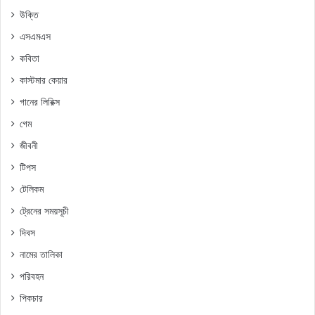
উক্তি
এসএমএস
কবিতা
কাস্টমার কেয়ার
গানের লিরিক্স
গেম
জীবনী
টিপস
টেলিকম
ট্রেনের সময়সূচী
দিবস
নামের তালিকা
পরিবহন
পিকচার