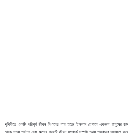
পৃথিবীতে একটি পরিপূর্ণ জীবন বিধানের নাম হচ্ছে ইসলাম যেখানে একজন মানুষের জন্ম
থেকে মৃত্যু পর্যন্ত এবং মৃত্যুর পরবর্তী জীবন সম্পর্কে সুস্পষ্ট তথ্য প্রদানের সহায়তা করে