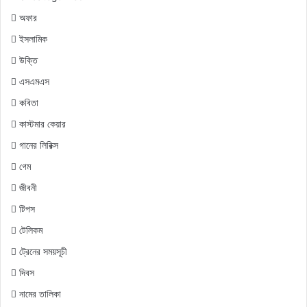
অফার
ইসলামিক
উক্তি
এসএমএস
কবিতা
কাস্টমার কেয়ার
গানের লিরিক্স
গেম
জীবনী
টিপস
টেলিকম
ট্রেনের সময়সূচী
দিবস
নামের তালিকা