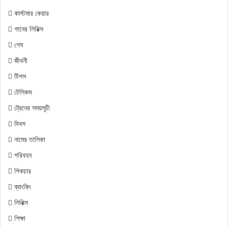
কাস্টমার কেয়ার
গানের লিরিক্স
গেম
জীবনী
টিপস
টেলিকম
ট্রেনের সময়সূচী
দিবস
নামের তালিকা
পরিবহন
পিকচার
ব্যাংকিং
লিরিক্স
শিক্ষা