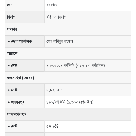
দেশ
বাংলাদেশ
বিভাগ
বরিশাল বিভাগ
সরকার
• জেলা প্রশাসক
মোঃ হাবিবুর রহমান
আয়তন
• মোট
১,৮৩১.৩১ বর্গকিমি (৭০৭.০৭ বর্গমাইল)
জনসংখ্যা (২০১১)
• মোট
৮,৯২,৭৮১
• জনঘনত্ব
৪৯০/বর্গকিমি (১,৩০০/বর্গমাইল)
সাক্ষরতার হার
• মোট
৫৭.৬%