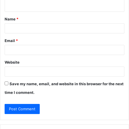
n
t
Name
*
*
Email
*
Website
Save my name, email, and website in this browser for the next
time I comment.