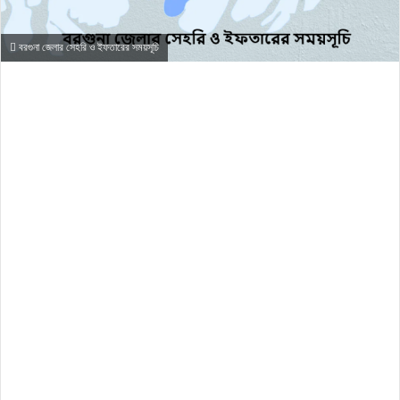
বরগুনা জেলার সেহরি ও ইফতারের সময়সূচি