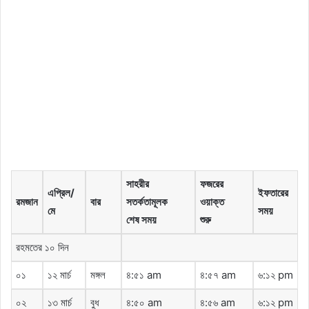
সাহরীর
ফজরের
এপ্রিল/
ইফতারের
রমজান
বার
সতর্কতামূলক
ওয়াক্ত
মে
সময়
শেষ সময়
শুরু
রহমতের ১০ দিন
০১
১২ মার্চ
মঙ্গল
৪:৫১ am
৪:৫৭ am
৬:১২ pm
০২
১৩ মার্চ
বুধ
৪:৫০ am
৪:৫৬ am
৬:১২ pm