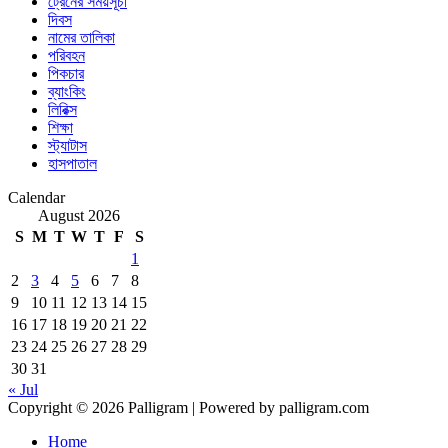
ট্রেনের সময়সূচী
দিবস
নামের তালিকা
পরিবহন
পিকচার
ব্যাংকিং
লিরিক্স
শিক্ষা
স্ট্যাটাস
হাসপাতাল
Calendar
August 2026
S
M
T
W
T
F
S
1
2
3
4
5
6
7
8
9
10
11
12
13
14
15
16
17
18
19
20
21
22
23
24
25
26
27
28
29
30
31
« Jul
Copyright © 2026 Palligram | Powered by palligram.com
Home