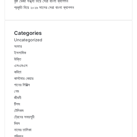
বৃষ্টি ভেজা সন্ধ্যা নিয়ে সেরা বাংলা ক্যাপশন
প্রকৃতি নিয়ে ২০২৬ সালের সেরা বাংলা ক্যাপশন
Categories
Uncategorized
অফার
ইসলামিক
উক্তি
এসএমএস
কবিতা
কাস্টমার কেয়ার
গানের লিরিক্স
গেম
জীবনী
টিপস
টেলিকম
ট্রেনের সময়সূচী
দিবস
নামের তালিকা
পরিবহন