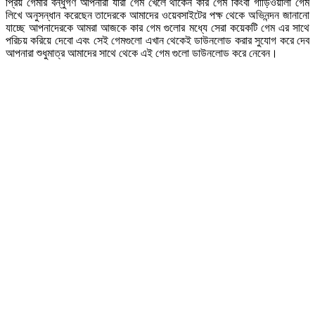
প্রিয় গেমার বন্ধুগণ আপনারা যারা গেম খেলে থাকেন কার গেম কিংবা গাড়িওয়ালা গেম
লিখে অনুসন্ধান করেছেন তাদেরকে আমাদের ওয়েবসাইটের পক্ষ থেকে অভিনন্দন জানানো
যাচ্ছে আপনাদেরকে আমরা আজকে কার গেম গুলোর মধ্যে সেরা কয়েকটি গেম এর সাথে
পরিচয় করিয়ে দেবো এবং সেই গেমগুলো এখান থেকেই ডাউনলোড করার সুযোগ করে দেব
আপনারা শুধুমাত্র আমাদের সাথে থেকে এই গেম গুলো ডাউনলোড করে নেবেন।