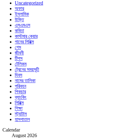
Uncategorized
অফার
ইসলামিক
উক্তি
এসএমএস
কবিতা
কাস্টমার কেয়ার
গানের লিরিক্স
গেম
জীবনী
টিপস
টেলিকম
ট্রেনের সময়সূচী
দিবস
নামের তালিকা
পরিবহন
পিকচার
ব্যাংকিং
লিরিক্স
শিক্ষা
স্ট্যাটাস
হাসপাতাল
Calendar
August 2026