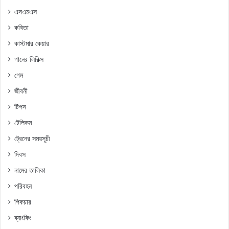
এসএমএস
কবিতা
কাস্টমার কেয়ার
গানের লিরিক্স
গেম
জীবনী
টিপস
টেলিকম
ট্রেনের সময়সূচী
দিবস
নামের তালিকা
পরিবহন
পিকচার
ব্যাংকিং