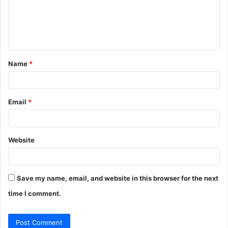
m
e
n
t
Name
*
*
Email
*
Website
Save my name, email, and website in this browser for the next
time I comment.