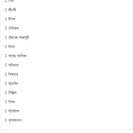
গেম
জীবনী
টিপস
টেলিকম
ট্রেনের সময়সূচী
দিবস
নামের তালিকা
পরিবহন
পিকচার
ব্যাংকিং
লিরিক্স
শিক্ষা
স্ট্যাটাস
হাসপাতাল