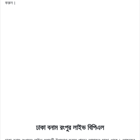
করুন।
ঢাকা বনাম রংপুর লাইভ বিপিএল