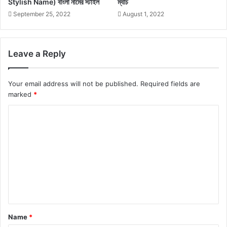
Stylish Name) বাংলা নামের স্টাইল
ম্যাচ
September 25, 2022
August 1, 2022
Leave a Reply
Your email address will not be published.
Required fields are
marked
*
C
o
m
m
e
n
t
Name
*
*