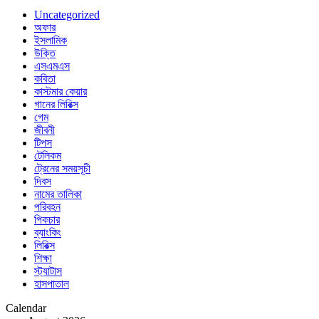
Uncategorized
অফার
ইসলামিক
উক্তি
এসএমএস
কবিতা
কাস্টমার কেয়ার
গানের লিরিক্স
গেম
জীবনী
টিপস
টেলিকম
ট্রেনের সময়সূচী
দিবস
নামের তালিকা
পরিবহন
পিকচার
ব্যাংকিং
লিরিক্স
শিক্ষা
স্ট্যাটাস
হাসপাতাল
Calendar