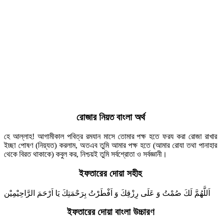
রোজার নিয়ত বাংলা অর্থ
হে আল্লাহ! আগামীকাল পবিত্র রমযান মাসে তোমার পক্ষ হতে ফরয করা রোজা রাখার
ইচ্ছা পোষণ (নিয়্যত) করলাম, অতএব তুমি আমার পক্ষ হতে (আমার রোযা তথা পানাহার
থেকে বিরত থাকাকে) কবুল কর, নিশ্চয়ই তুমি সর্বশ্রোতা ও সর্বজ্ঞানী।
ইফতারের দোয়া সহীহ
اَللَّهُمَّ لَكَ صُمْتُ وَ عَلَى رِزْقِكَ وَ اَفْطَرْتُ بِرَحْمَتِكَ يَا اَرْحَمَ الرَّاحِيْمِيْن
ইফতারের দোয়া বাংলা উচ্চারণ