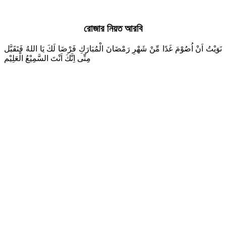
রোজার নিয়ত আরবি
نَوَيْتُ اَنْ اُصُوْمَ غَدًا مِّنْ شَهْرِ رَمْضَانَ الْمُبَارَكِ فَرْضَا لَكَ يَا اللهُ فَتَقَبَّل
مِنِّى اِنَّكَ اَنْتَ السَّمِيْعُ الْعَلِيْم