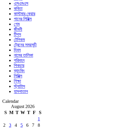
এসএমএস
কবিতা
কাস্টমার কেয়ার
গানের লিরিক্স
গেম
জীবনী
টিপস
টেলিকম
ট্রেনের সময়সূচী
দিবস
নামের তালিকা
পরিবহন
পিকচার
ব্যাংকিং
লিরিক্স
শিক্ষা
স্ট্যাটাস
হাসপাতাল
Calendar
August 2026
S
M
T
W
T
F
S
1
2
3
4
5
6
7
8