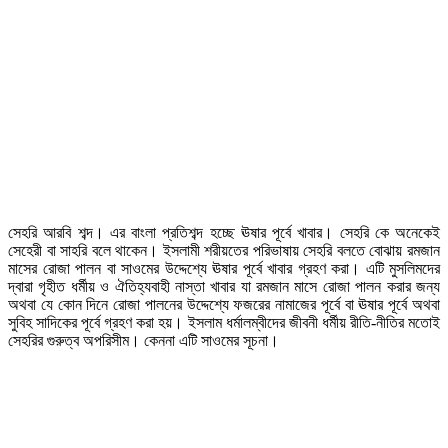
সেহরি আরবি শব্দ। এর বাংলা প্রতিশব্দ হচ্ছে ঊষার পূর্বে খাবার। সেহরি কে অনেকেই
সেহেরী বা সাহরি বলে থাকেন। ইসলামী শরীয়তের পরিভাষায় সেহরি বলতে বোঝায় রমজান
মাসের রোজা পালন বা সাওমের উদ্দেশ্যে ঊষার পূর্বে খাবার গ্রহণ করা। এটি মুসলিমদের
দ্বারা গৃহীত ধর্মীয় ও ঐতিহ্যবাহী নাস্তা খাবার যা রমজান মাসে রোজা পালন করার জন্য
অথবা যে কোন দিনে রোজা পালনের উদ্দেশ্যে ফজরের নামাজের পূর্বে বা ঊষার পূর্বে অথবা
সুবিহ সাদিকের পূর্বে গ্রহণ করা হয়। ইসলাম ধর্মালম্বীদের জীবনী ধর্মীয় রীতি-নীতির মতোই
সেহরির গুরুত্ব অপরিসীম। কেননা এটি সাওমের সূচনা।