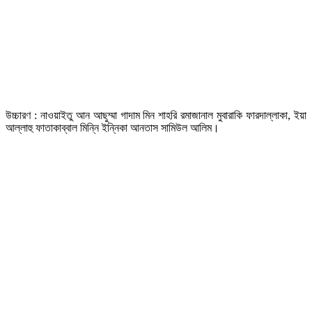
উচ্চারণ : নাওয়াইতু আন আছুম্মা গাদাম মিন শাহরি রমাজানাল মুবারাকি ফারদাল্লাকা, ইয়া
আল্লাহু ফাতাকাব্বাল মিন্নি ইন্নিকা আনতাস সামিউল আলিম।