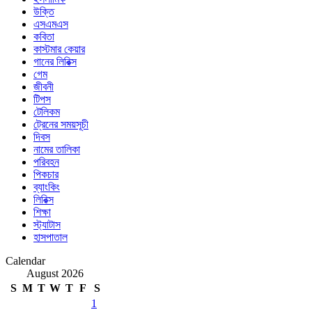
উক্তি
এসএমএস
কবিতা
কাস্টমার কেয়ার
গানের লিরিক্স
গেম
জীবনী
টিপস
টেলিকম
ট্রেনের সময়সূচী
দিবস
নামের তালিকা
পরিবহন
পিকচার
ব্যাংকিং
লিরিক্স
শিক্ষা
স্ট্যাটাস
হাসপাতাল
Calendar
August 2026
S
M
T
W
T
F
S
1