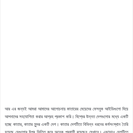
আর এর জন্যই আমরা আমাদের আলোচনায় কাতারের মেয়েদের ফেসবুক আইডিগুলো দিয়ে
আপনাদের সহযোগিতা করার আগ্রহ প্রকাশ করি। বিশ্বের উন্নত দেশগুলোর মধ্যে একটি
হচ্ছে কাতার, কাতার সুন্দর একটি দেশ। কাতার দেশটিতে বিভিন্ন ধরনের কর্মসংস্থান তৈরি
হয়েছে যেগুলোর উপর ভিত্তি করে অনেক প্রবাসী রয়েছেন সেখানে। এছাড়াও দেশটিতে