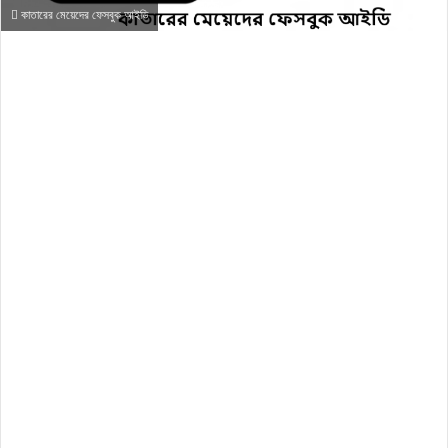
কাতারের মেয়েদের ফেসবুক আইডি