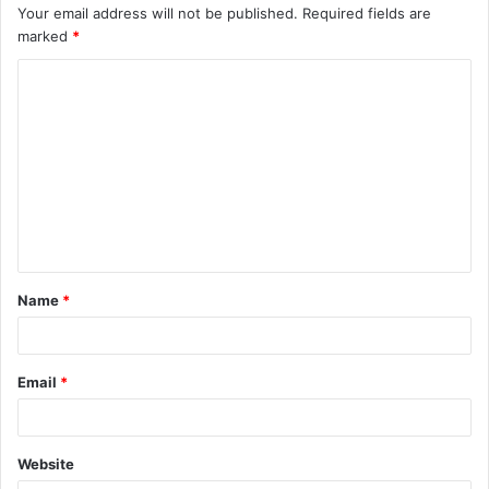
Your email address will not be published.
Required fields are
marked
*
C
o
m
m
e
n
t
Name
*
*
Email
*
Website