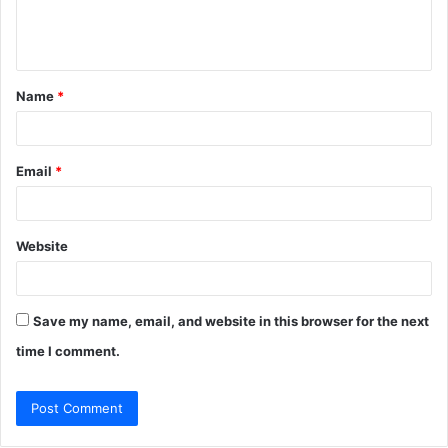
e
n
t
Name
*
*
Email
*
Website
Save my name, email, and website in this browser for the next
time I comment.