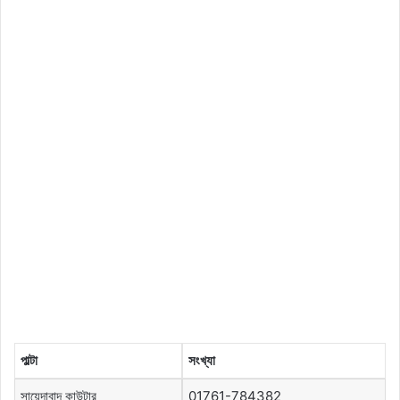
পাল্টা
সংখ্যা
সায়েদাবাদ কাউন্টার
01761-784382