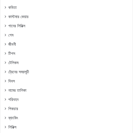
কবিতা
কাস্টমার কেয়ার
গানের লিরিক্স
গেম
জীবনী
টিপস
টেলিকম
ট্রেনের সময়সূচী
দিবস
নামের তালিকা
পরিবহন
পিকচার
ব্যাংকিং
লিরিক্স