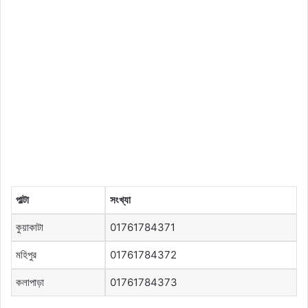
পাল্টা
সংখ্যা
কুয়াকাটা
01761784371
মহিপুর
01761784372
কলাপাড়া
01761784373