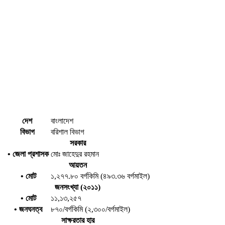
দেশ
বাংলাদেশ
বিভাগ
বরিশাল বিভাগ
সরকার
• জেলা প্রশাসক
মোঃ জাহেদুর রহমান
আয়তন
• মোট
১,২৭৭.৮০ বর্গকিমি (৪৯৩.৩৬ বর্গমাইল)
জনসংখ্যা (২০১১)
• মোট
১১,১৩,২৫৭
• জনঘনত্ব
৮৭০/বর্গকিমি (২,৩০০/বর্গমাইল)
সাক্ষরতার হার