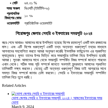
• মোট
৬৪.৩১ %
সময় অঞ্চল
বিএসটি (ইউটিসি+৬)
প্রশাসনিক
১০ ৭৯
বিভাগের কোড
ওয়েবসাইট
প্রাতিষ্ঠানিক ওয়েবসাইট
পিরোজপুর জেলার সেহরি ও ইফতারের সময়সূচি ২০২৪
বছর শেষে আবারও আমাদের মাঝে উপস্থিত হয়েছে বিশেষ রহমতপূর্ণ একটি মাস রমজানের
মাস। এবং এটি বিশেষ গুরুত্বপূর্ণ একটি তথ্য অত্যন্ত গুরুত্বপূর্ণ তথ্যর মাধ্যমে
আপনাদের সহযোগিতা করতে আমরা অনুসরণ করেছি ইসলামিক ফাউন্ডেশন এর প্রকাশিত
ক্যালেন্ডার। মূলত তাদের উপর ভিত্তি করে সময়সূচির তালিকা নিয়ে উপস্থিত হয়েছি
আমরা। সুতরাং আমাদের সাথে থেকে সময়সূচি সম্পর্কিত বিষয় সম্পর্কে জানতে পারবেন
এখান থেকে। সঠিক সময় সূচি সম্পর্কে জানতে অবশ্যই সুন্দরভাবে আমাদের প্রধানিত
তালিকাটি লক্ষ্য করবেন। যেহেতু এটি অত্যন্ত গুরুত্বপূর্ণ বিষয় তাই আগ্রহের সাথে
সমস্ত বিষয় সম্পর্কে জানার চেষ্টা করবেন। সেহরি ও ইফতারের সময়সূচি সম্পর্কিত
তালিকা নিচে তুলে ধরছি।
Related Articles
ভোলা জেলার সেহরি ও ইফতারের সময়সূচি ২০২৪। আজকের ইফতারের সময়
ভোলা
March 9, 2024