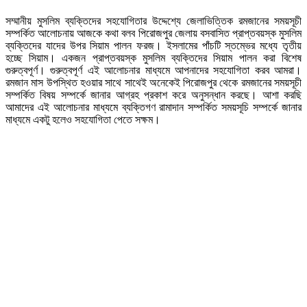
সম্মানীয় মুসলিম ব্যক্তিদের সহযোগিতার উদ্দেশ্যে জেলাভিত্তিক রমজানের সময়সূচী
সম্পর্কিত আলোচনায় আজকে কথা বলব পিরোজপুর জেলায় বসবাসিত প্রাপ্তবয়স্ক মুসলিম
ব্যক্তিদের যাদের উপর সিয়াম পালন ফরজ। ইসলামের পাঁচটি স্তম্ভের মধ্যে তৃতীয়
হচ্ছে সিয়াম। একজন প্রাপ্তবয়স্ক মুসলিম ব্যক্তিদের সিয়াম পালন করা বিশেষ
গুরুত্বপূর্ণ। গুরুত্বপূর্ণ এই আলোচনার মাধ্যমে আপনাদের সহযোগিতা করব আমরা।
রমজান মাস উপস্থিত হওয়ার সাথে সাথেই অনেকেই পিরোজপুর থেকে রমজানের সময়সূচী
সম্পর্কিত বিষয় সম্পর্কে জানার আগ্রহ প্রকাশ করে অনুসন্ধান করছে। আশা করছি
আমাদের এই আলোচনার মাধ্যমে ব্যক্তিগণ রামাদান সম্পর্কিত সময়সূচি সম্পর্কে জানার
মাধ্যমে একটু হলেও সহযোগিতা পেতে সক্ষম।