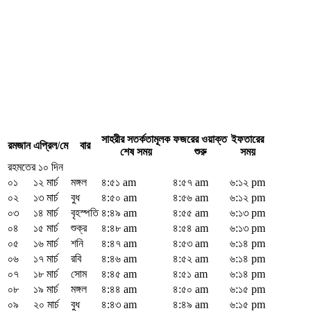
সাহরীর সতর্কতামূলক
ফজরের ওয়াক্ত
ইফতারের
রমজান
এপ্রিল/মে
বার
শেষ সময়
শুরু
সময়
রহমতের ১০ দিন
০১
১২ মার্চ
মঙ্গল
৪:৫১ am
৪:৫৭ am
৬:১২ pm
০২
১৩ মার্চ
বুধ
৪:৫০ am
৪:৫৬ am
৬:১২ pm
০৩
১৪ মার্চ
বৃহস্পতি
৪:৪৯ am
৪:৫৫ am
৬:১৩ pm
০৪
১৫ মার্চ
শুক্র
৪:৪৮ am
৪:৫৪ am
৬:১৩ pm
০৫
১৬ মার্চ
শনি
৪:৪৭ am
৪:৫৩ am
৬:১৪ pm
০৬
১৭ মার্চ
রবি
৪:৪৬ am
৪:৫২ am
৬:১৪ pm
০৭
১৮ মার্চ
সোম
৪:৪৫ am
৪:৫১ am
৬:১৪ pm
০৮
১৯ মার্চ
মঙ্গল
৪:৪৪ am
৪:৫০ am
৬:১৫ pm
০৯
২০ মার্চ
বুধ
৪:৪৩ am
৪:৪৯ am
৬:১৫ pm