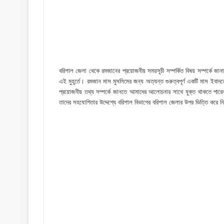
বরিশাল জেলা থেকে রমজানের প্রয়োজনীয় সময়সূচী সম্পর্কিত বিষয় সম্পর্
এই মুহূর্তে। রমজান মাস মুসলিমের জন্য অত্যন্ত গুরুত্বপূর্ণ একটি মাস ই
প্রয়োজনীয় তথ্য সম্পর্কে জানতে আমাদের আলোচনার সাথে যুক্ত থাকতে পার
তাদের সহযোগিতার উদ্দেশ্যে বরিশাল বিভাগের বরিশাল জেলার উপর ভিত্তি করে নি