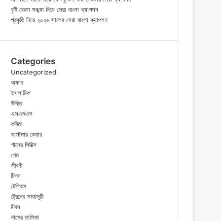
বৃষ্টি ভেজা সন্ধ্যা নিয়ে সেরা বাংলা ক্যাপশন
প্রকৃতি নিয়ে ২০২৬ সালের সেরা বাংলা ক্যাপশন
Categories
Uncategorized
অফার
ইসলামিক
উক্তি
এসএমএস
কবিতা
কাস্টমার কেয়ার
গানের লিরিক্স
গেম
জীবনী
টিপস
টেলিকম
ট্রেনের সময়সূচী
দিবস
নামের তালিকা