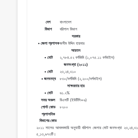
দেশ
বাংলাদেশ
বিভাগ
বরিশাল বিভাগ
সরকার
• জেলা প্রশাসক
জসীম উদ্দিন হায়দার
আয়তন
• মোট
২,৭৮৪.৫২ বর্গকিমি (১,০৭৫.১১ বর্গমাইল)
জনসংখ্যা (২০১১)
• মোট
২৩,২৪,৩১০
• জনঘনত্ব
৮৩০/বর্গকিমি (২,২০০/বর্গমাইল)
সাক্ষরতার হার
• মোট
৬১.২%
সময় অঞ্চল
বিএসটি (ইউটিসি+৬)
পোস্ট কোড
৮২০০
প্রশাসনিক
বিভাগের কোড
২০১১ সালের আদমশুমারি অনুযায়ী বরিশাল জেলার মোট জনসংখ্যা ২৩,২৪
৫,১৩,৬৭৩টি।