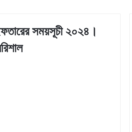
ইফতারের সময়সূচী ২০২৪।
রিশাল