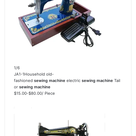
1/6
JA1-1Household old-
fashioned
sewing
machine
electric
sewing
machine
Tail
or
sewing
machine
$15.00-$80.00
/ Piece