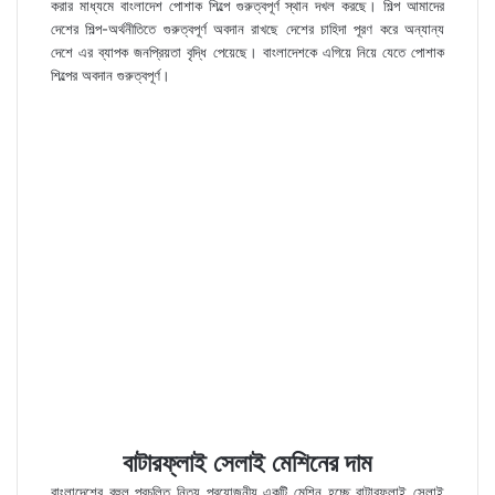
করার মাধ্যমে বাংলাদেশ পোশাক শিল্পে গুরুত্বপূর্ণ স্থান দখল করছে। শিল্প আমাদের
দেশের শিল্প-অর্থনীতিতে গুরুত্বপূর্ণ অবদান রাখছে দেশের চাহিদা পূরণ করে অন্যান্য
দেশে এর ব্যাপক জনপ্রিয়তা বৃদ্ধি পেয়েছে। বাংলাদেশকে এগিয়ে নিয়ে যেতে পোশাক
শিল্পের অবদান গুরুত্বপূর্ণ।
বাটারফ্লাই সেলাই মেশিনের দাম
বাংলাদেশের বহুল প্রচলিত নিত্য প্রয়োজনীয় একটি মেশিন হচ্ছে বাটারফ্লাই সেলাই