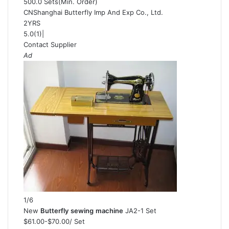
500.0 Sets
(Min. Order)
CN
Shanghai Butterfly Imp And Exp Co., Ltd.
2
YRS
5.0
(1)
|
Contact Supplier
Ad
1/6
New
Butterfly
sewing
machine
JA2-1 Set
$61.00-$70.00
/ Set