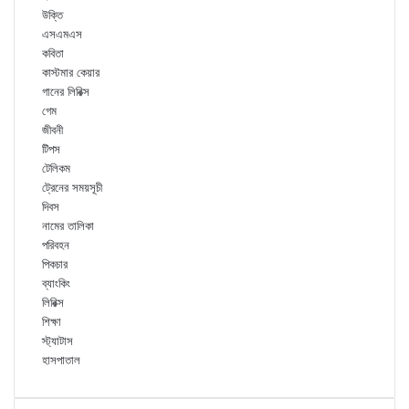
উক্তি
এসএমএস
কবিতা
কাস্টমার কেয়ার
গানের লিরিক্স
গেম
জীবনী
টিপস
টেলিকম
ট্রেনের সময়সূচী
দিবস
নামের তালিকা
পরিবহন
পিকচার
ব্যাংকিং
লিরিক্স
শিক্ষা
স্ট্যাটাস
হাসপাতাল