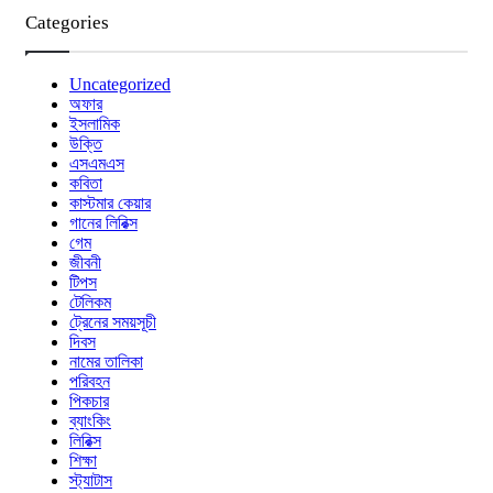
Categories
Uncategorized
অফার
ইসলামিক
উক্তি
এসএমএস
কবিতা
কাস্টমার কেয়ার
গানের লিরিক্স
গেম
জীবনী
টিপস
টেলিকম
ট্রেনের সময়সূচী
দিবস
নামের তালিকা
পরিবহন
পিকচার
ব্যাংকিং
লিরিক্স
শিক্ষা
স্ট্যাটাস