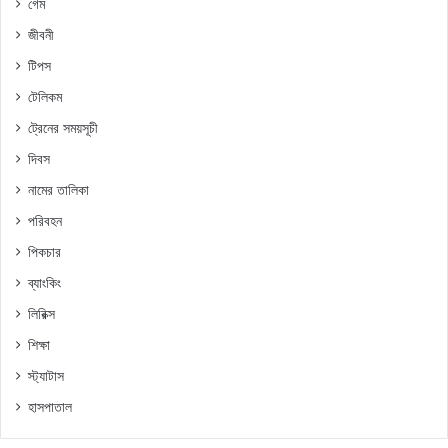
গেম
জীবনী
টিপস
টেলিকম
ট্রেনের সময়সূচী
দিবস
নামের তালিকা
পরিবহন
পিকচার
ব্যাংকিং
লিরিক্স
শিক্ষা
স্ট্যাটাস
হাসপাতাল