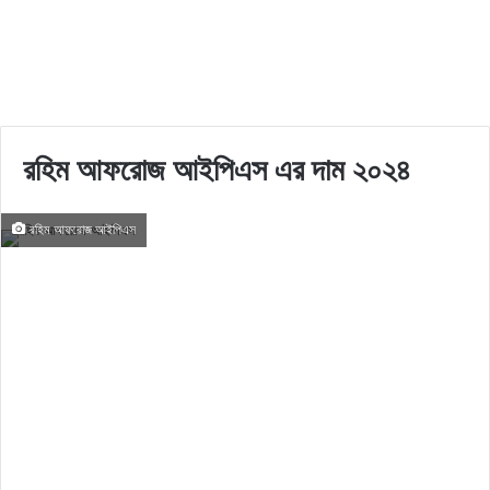
রহিম আফরোজ আইপিএস এর দাম ২০২৪
রহিম আফরোজ আইপিএস