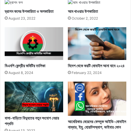
ড্রাগন ফলের উপকারিতা ও অপকারিতা
আম খাওয়ার উপকারিতা
August 23, 2022
October 2, 2022
বিএনপি কেন্দ্রীয় কমিটির তালিকা
বিদেশ থেকে কয়টি মোবাইল আনা যাবে ২০২৪
August 8, 2024
February 22, 2024
বাসা-বাড়িতে বিদ্যুতের নতুন সংযোগ নেয়ার
আমেরিকার মেয়েদের ফেসবুক আইডি-মোবাইল
পদ্ধতি
নাম্বার, ইমু, হোয়াটসঅ্যাপ, ভাইবার ফোন
August 13, 2022