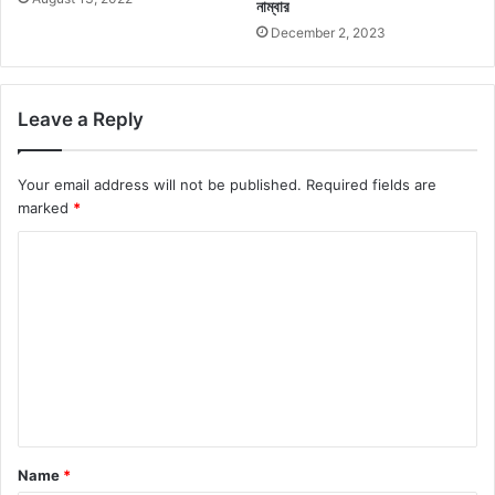
নাম্বার
December 2, 2023
Leave a Reply
Your email address will not be published.
Required fields are
marked
*
C
o
m
m
e
n
t
Name
*
*