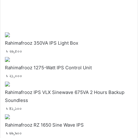
Rahimafrooz 350VA IPS Light Box
৳ ২৬,৫০০
Rahimafrooz 1275-Watt IPS Control Unit
৳ ২১,০০০
Rahimafrooz IPS VLX Sinewave 675VA 2 Hours Backup
Soundless
৳ ৪১,১০০
Rahimafrooz RZ 1650 Sine Wave IPS
৳ ৬৯,৯০০