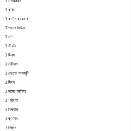
এসএমএস
কবিতা
কাস্টমার কেয়ার
গানের লিরিক্স
গেম
জীবনী
টিপস
টেলিকম
ট্রেনের সময়সূচী
দিবস
নামের তালিকা
পরিবহন
পিকচার
ব্যাংকিং
লিরিক্স