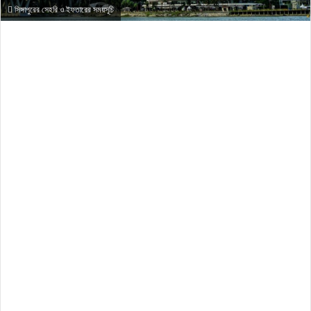
সিঙ্গাপুরের সেহরি ও ইফতারের সময়সূচি