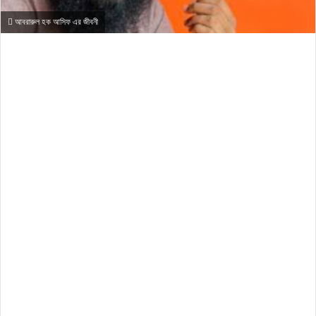
আবরারুল হক আসিফ এর জীবনী