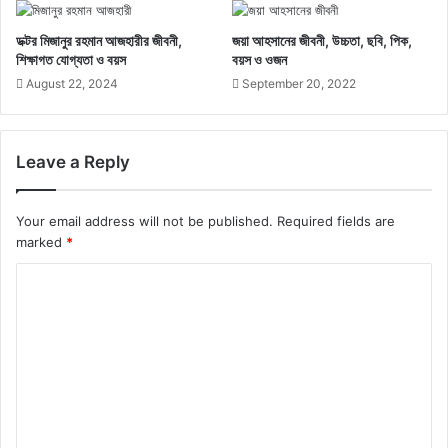
ডক্টর মিজানুর রহমান আজহারীর জীবনী,
জয়া আহসানের জীবনী, উচ্চতা, ছবি, পিক,
শিক্ষাগত যোগ্যতা ও বয়স
বয়স ও ওজন
August 22, 2024
September 20, 2022
Leave a Reply
Your email address will not be published.
Required fields are
marked
*
C
o
m
m
e
n