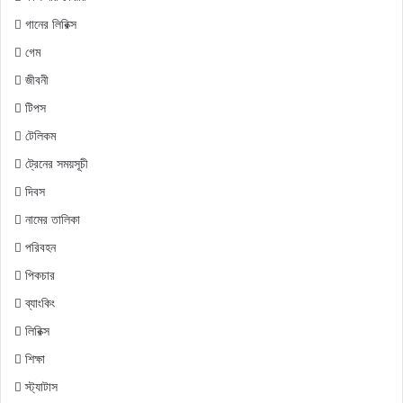
গানের লিরিক্স
গেম
জীবনী
টিপস
টেলিকম
ট্রেনের সময়সূচী
দিবস
নামের তালিকা
পরিবহন
পিকচার
ব্যাংকিং
লিরিক্স
শিক্ষা
স্ট্যাটাস