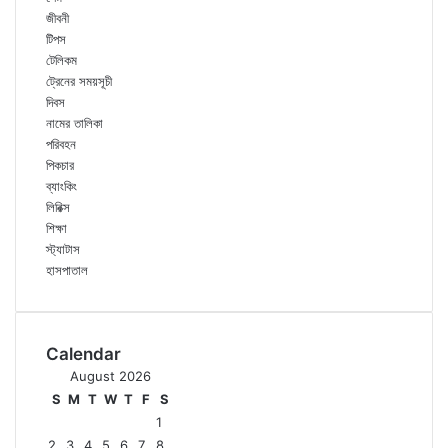
জীবনী
টিপস
টেলিকম
ট্রেনের সময়সূচী
দিবস
নামের তালিকা
পরিবহন
পিকচার
ব্যাংকিং
লিরিক্স
শিক্ষা
স্ট্যাটাস
হাসপাতাল
Calendar
August 2026
S
M
T
W
T
F
S
1
2
3
4
5
6
7
8